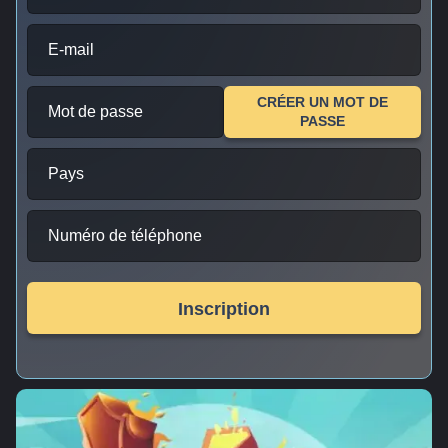
Live Baccarat
Big Bass Crash
Big Bass Bonanza
Funky Time
Lucky Crumbling
The Dog House
Evolution Gaming
Pragmatic Play
Pragmatic Play
Evolution Gaming
Gamzix
Pragmatic Play
E-mail
CRÉER UN MOT DE
Mot de passe
PASSE
Pays
Dream Catcher
Bustabit
Dead or Alive II
Side Bet City
JetX
Gates of Olympus
Evolution Gaming
Independent
NetEnt
Evolution Gaming
Smartsoft Gaming
Pragmatic Play
Numéro de téléphone
Inscription
Dragon Tiger
Cash or Crash
Gonzo’s Quest
Crazy Time
Boom or Bust
Starburst
Evolution Gaming
Evolution Gaming
NetEnt
Evolution Gaming
BGaming
NetEnt