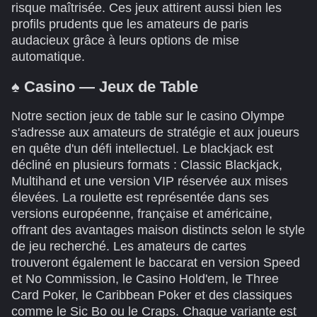
risque maîtrisée. Ces jeux attirent aussi bien les
profils prudents que les amateurs de paris
audacieux grâce à leurs options de mise
automatique.
♠️ Casino — Jeux de Table
Notre section jeux de table sur le casino Olympe
s'adresse aux amateurs de stratégie et aux joueurs
en quête d'un défi intellectuel. Le blackjack est
décliné en plusieurs formats : Classic Blackjack,
Multihand et une version VIP réservée aux mises
élevées. La roulette est représentée dans ses
versions européenne, française et américaine,
offrant des avantages maison distincts selon le style
de jeu recherché. Les amateurs de cartes
trouveront également le baccarat en version Speed
et No Commission, le Casino Hold'em, le Three
Card Poker, le Caribbean Poker et des classiques
comme le Sic Bo ou le Craps. Chaque variante est