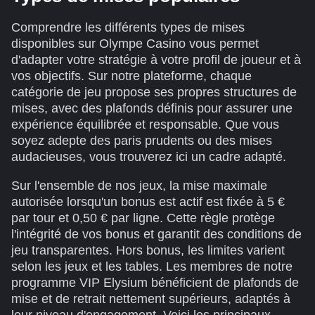
Comprendre les différents types de mises
disponibles sur Olympe Casino vous permet
d'adapter votre stratégie à votre profil de joueur et à
vos objectifs. Sur notre plateforme, chaque
catégorie de jeu propose ses propres structures de
mises, avec des plafonds définis pour assurer une
expérience équilibrée et responsable. Que vous
soyez adepte des paris prudents ou des mises
audacieuses, vous trouverez ici un cadre adapté.
Sur l'ensemble de nos jeux, la mise maximale
autorisée lorsqu'un bonus est actif est fixée à 5 €
par tour et 0,50 € par ligne. Cette règle protège
l'intégrité de vos bonus et garantit des conditions de
jeu transparentes. Hors bonus, les limites varient
selon les jeux et les tables. Les membres de notre
programme VIP Elysium bénéficient de plafonds de
mise et de retrait nettement supérieurs, adaptés à
leur niveau d'engagement. Voici les principaux