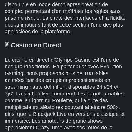
disponible en mode démo après création de
compte, permettant d'en maîtriser les règles sans
prise de risque. La clarté des interfaces et la fluidité
des animations font de cette section l'une des plus
appréciées de la plateforme.
🃏 Casino en Direct
Le casino en direct d'Olympe Casino est l'une de
nos grandes fiertés. En partenariat avec Evolution
Gaming, nous proposons plus de 100 tables
animées par des croupiers professionnels en
streaming haute définition, disponibles 24h/24 et
7j/7. La section live comprend des incontournables
comme la Lightning Roulette, qui ajoute des
multiplicateurs aléatoires pouvant atteindre 500x,
ainsi que le Blackjack Live en versions classique et
immersive. Les amateurs de game shows
apprécieront Crazy Time avec ses roues de la