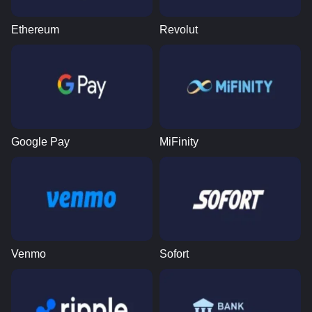
Ethereum
Revolut
Google Pay
MiFinity
Venmo
Sofort