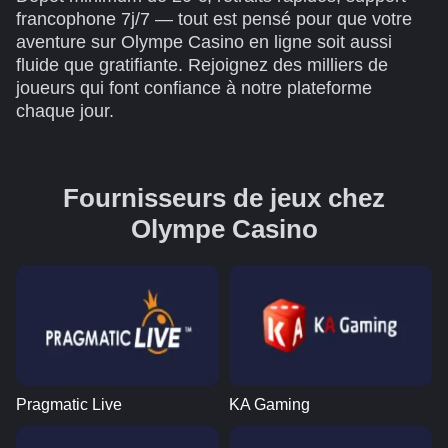
francophone 7j/7 — tout est pensé pour que votre
aventure sur Olympe Casino en ligne soit aussi
fluide que gratifiante. Rejoignez des milliers de
joueurs qui font confiance à notre plateforme
chaque jour.
Fournisseurs de jeux chez
Olympe Casino
Pragmatic Live
KA Gaming