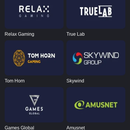
Relax Gaming
True Lab
Tom Horn
Skywind
Games Global
Amusnet