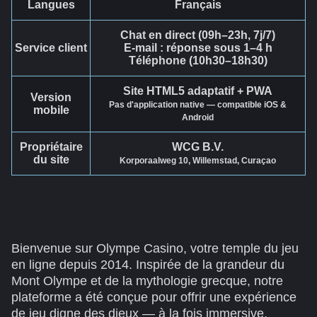
Langues
Français
Chat en direct (09h–23h, 7j/7)
Service client
E-mail : réponse sous 1–4 h
Téléphone (10h30–18h30)
Site HTML5 adaptatif + PWA
Version
Pas d'application native — compatible iOS &
mobile
Android
Propriétaire
WCG B.V.
du site
Korporaalweg 10, Willemstad, Curaçao
Bienvenue sur Olympe Casino, votre temple du jeu
en ligne depuis 2014. Inspirée de la grandeur du
Mont Olympe et de la mythologie grecque, notre
plateforme a été conçue pour offrir une expérience
de jeu digne des dieux — à la fois immersive,