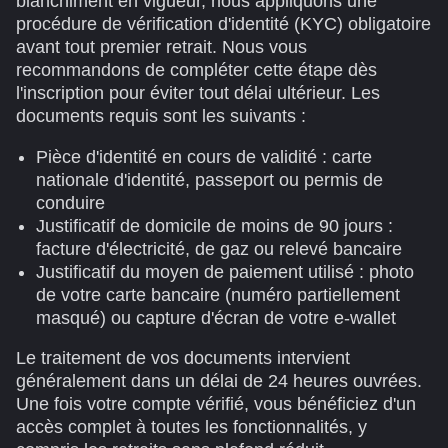
blanchiment en vigueur, nous appliquons une
procédure de vérification d'identité (KYC) obligatoire
avant tout premier retrait. Nous vous
recommandons de compléter cette étape dès
l'inscription pour éviter tout délai ultérieur. Les
documents requis sont les suivants :
Pièce d'identité en cours de validité : carte
nationale d'identité, passeport ou permis de
conduire
Justificatif de domicile de moins de 90 jours :
facture d'électricité, de gaz ou relevé bancaire
Justificatif du moyen de paiement utilisé : photo
de votre carte bancaire (numéro partiellement
masqué) ou capture d'écran de votre e-wallet
Le traitement de vos documents intervient
généralement dans un délai de 24 heures ouvrées.
Une fois votre compte vérifié, vous bénéficiez d'un
accès complet à toutes les fonctionnalités, y