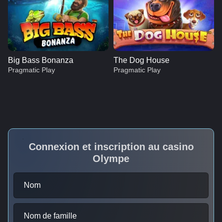
Big Bass Bonanza
The Dog House
Pragmatic Play
Pragmatic Play
Connexion et inscription au casino
Lightning Roulette
Crash
Book of Dead
Lightning Dice
Bustabit
Wolf Gold
Olympe
Evolution Gaming
Roobet
Play’n GO
Evolution Gaming
Independent
Pragmatic Play
Nom
Nom de famille